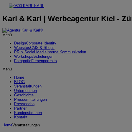
Karl & Karl | Werbeagentur Kiel - Zü
Menü
Design
Corporate Identity
Websites
CMS & Shops
PR & Social Media
Interne Kommunikation
Workshops
Schulungen
Fotografie
Firmenportraits
Menü
Home
BLOG
Veranstaltungen
Unternehmen
Geschichte
Pressemitteilungen
Presseecho
Partner
Kundenstimmen
Kontakt
Home
Veranstaltungen