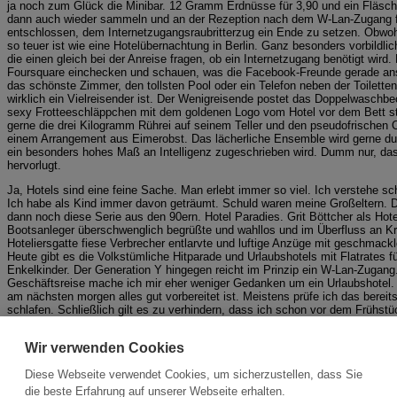
ja noch zum Glück die Minibar. 12 Gramm Erdnüsse für 3,90 und ein Fläsc
dann auch wieder sammeln und an der Rezeption nach dem W-Lan-Zugang fra
entschlossen, dem Internetzugangsraubritterzug ein Ende zu setzen. Obwo
so teuer ist wie eine Hotelübernachtung in Berlin. Ganz besonders vorbild
die einen gleich bei der Anreise fragen, ob ein Internetzugang benötigt wird
Foursquare einchecken und schauen, was die Facebook-Freunde gerade ans
das schönste Zimmer, den tollsten Pool oder ein Telefon neben der Toiletten
wirklich ein Vielreisender ist. Der Wenigreisende postet das Doppelwaschbec
sexy Frotteeschläppchen mit dem goldenen Logo vom Hotel vor dem Bett st
gerne die drei Kilogramm Rührei auf seinem Teller und den pseudofrischen O
einem Arrangement aus Eimerobst. Das lächerliche Ensemble wird gerne du
ein besonders hohes Maß an Intelligenz zugeschrieben wird. Dumm nur, da
hervorlugt.
Ja, Hotels sind eine feine Sache. Man erlebt immer so viel. Ich verstehe s
Ich habe als Kind immer davon geträumt. Schuld waren meine Großeltern. Die
dann noch diese Serie aus den 90ern. Hotel Paradies. Grit Böttcher als Hote
Bootsanleger überschwenglich begrüßte und wahllos und im Überfluss an Kret
Hoteliersgatte fiese Verbrecher entlarvte und luftige Anzüge mit geschmac
Heute gibt es die Volkstümliche Hitparade und Urlaubshotels mit Flatrates f
Enkelkinder. Der Generation Y hingegen reicht im Prinzip ein W-Lan-Zugang
Geschäftsreise mache ich mir eher weniger Gedanken um ein Urlaubshotel. I
am nächsten morgen alles gut vorbereitet ist. Meistens prüfe ich das berei
schlafen. Schließlich gilt es zu verhindern, dass ich schon vor dem Frühs
suchen muss, mit den vermeintlichen Lichtschaltern den Feueralarm auslös
Dinner Foie Gras, Lachs und Schildkrötensuppe servieren lasse. Läuft dann 
Wir verwenden Cookies
Süßigkeiten oder Bücher aus unserem aktuellen Verlagsprogramm. Obwohl ic
Sheriffs. Damit ist nicht zu spaßen! Früher wurden die wirklich guten Dea
Diese Webseite verwendet Cookies, um sicherzustellen, dass Sie
abends im Hotelwhirlpool gemacht. Und heute? Nur noch ein feuchter Hände
mit bunten Scheinen geht immer. Oder Ist Trinkgeld auch Bestechung? Ich 
die beste Erfahrung auf unserer Webseite erhalten.