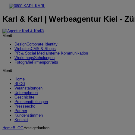
Karl & Karl | Werbeagentur Kiel - Zü
Menü
Design
Corporate Identity
Websites
CMS & Shops
PR & Social Media
Interne Kommunikation
Workshops
Schulungen
Fotografie
Firmenportraits
Menü
Home
BLOG
Veranstaltungen
Unternehmen
Geschichte
Pressemitteilungen
Presseecho
Partner
Kundenstimmen
Kontakt
Home
BLOG
Hotelgedanken