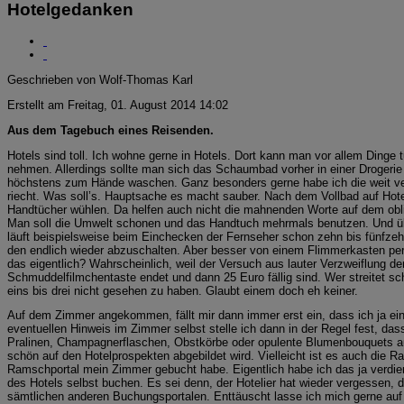
Hotelgedanken
Geschrieben von Wolf-Thomas Karl
Erstellt am Freitag, 01. August 2014 14:02
Aus dem Tagebuch eines Reisenden.
Hotels sind toll. Ich wohne gerne in Hotels. Dort kann man vor allem Dinge
nehmen. Allerdings sollte man sich das Schaumbad vorher in einer Drogeri
höchstens zum Hände waschen. Ganz besonders gerne habe ich die weit verbre
riecht. Was soll’s. Hauptsache es macht sauber. Nach dem Vollbad auf Hote
Handtücher wühlen. Da helfen auch nicht die mahnenden Worte auf dem ob
Man soll die Umwelt schonen und das Handtuch mehrmals benutzen. Und über
läuft beispielsweise beim Einchecken der Fernseher schon zehn bis fünfzehn
den endlich wieder abzuschalten. Aber besser von einem Flimmerkasten pe
das eigentlich? Wahrscheinlich, weil der Versuch aus lauter Verzweiflung d
Schmuddelfilmchentaste endet und dann 25 Euro fällig sind. Wer streitet 
eins bis drei nicht gesehen zu haben. Glaubt einem doch eh keiner.
Auf dem Zimmer angekommen, fällt mir dann immer erst ein, dass ich ja ei
eventuellen Hinweis im Zimmer selbst stelle ich dann in der Regel fest, das
Pralinen, Champagnerflaschen, Obstkörbe oder opulente Blumenbouquets a
schön auf den Hotelprospekten abgebildet wird. Vielleicht ist es auch die R
Ramschportal mein Zimmer gebucht habe. Eigentlich habe ich das ja verdie
des Hotels selbst buchen. Es sei denn, der Hotelier hat wieder vergessen, 
sämtlichen anderen Buchungsportalen. Enttäuscht lasse ich mich gerne auf da