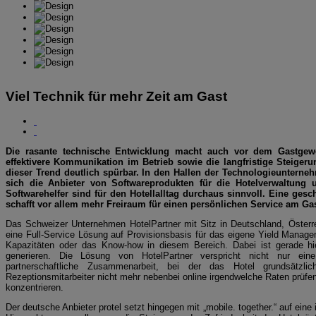
Viel Technik für mehr Zeit am Gast
Die rasante technische Entwicklung macht auch vor dem Gastgewe
effektivere Kommunikation im Betrieb sowie die langfristige Steiger
dieser Trend deutlich spürbar. In den Hallen der Technologieunterneh
sich die Anbieter von Softwareprodukten für die Hotelverwaltung 
Softwarehelfer sind für den Hotellalltag durchaus sinnvoll. Eine ges
schafft vor allem mehr Freiraum für einen persönlichen Service am Gas
Das Schweizer Unternehmen HotelPartner mit Sitz in Deutschland, Österre
eine Full-Service Lösung auf Provisionsbasis für das eigene Yield Manageme
Kapazitäten oder das Know-how in diesem Bereich. Dabei ist gerade hie
generieren. Die Lösung von HotelPartner verspricht nicht nur ein
partnerschaftliche Zusammenarbeit, bei der das Hotel grundsätzlic
Rezeptionsmitarbeiter nicht mehr nebenbei online irgendwelche Raten prüfe
konzentrieren.
Der deutsche Anbieter protel setzt hingegen mit „mobile. together.“ auf ei