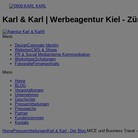
Karl & Karl | Werbeagentur Kiel - Zü
Menü
Design
Corporate Identity
Websites
CMS & Shops
PR & Social Media
Interne Kommunikation
Workshops
Schulungen
Fotografie
Firmenportraits
Menü
Home
BLOG
Veranstaltungen
Unternehmen
Geschichte
Pressemitteilungen
Presseecho
Partner
Kundenstimmen
Kontakt
Home
Pressemitteilungen
Karl & Karl - Der Blog.
MICE und Business Travel 