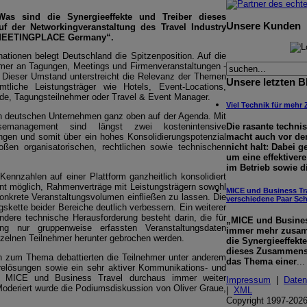
 sind die Synergieeffekte und Treiber dieses
Unsere Kunden
der Networkingveranstaltung des Travel Industry
s MEETINGPLACE Germany“.
ationen belegt Deutschland die Spitzenposition. Auf die
ehmer an Tagungen, Meetings und Firmenveranstaltungen -
d. Dieser Umstand unterstreicht die Relevanz der Themen
Unsere letzten B
liche Leistungsträger wie Hotels, Event-Locations,
nde, Tagungsteilnehmer oder Travel & Event Manager.
Viel Technik für mehr 
en deutschen Unternehmen ganz oben auf der Agenda. Mit
Die rasante techni
eisemanagement sind längst zwei kostenintensive
macht auch vor d
ungen und somit über ein hohes Konsolidierungspotenzial
nicht halt: Dabei g
ßen organisatorischen, rechtlichen sowie technischen
um eine effektive
im Betrieb sowie d
nnzahlen auf einer Plattform ganzheitlich konsolidiert
t möglich, Rahmenverträge mit Leistungsträgern sowohl
MICE und Business Tra
onkrete Veranstaltungsvolumen einfließen zu lassen. Die
verschiedene Paar Sc
gskette beider Bereiche deutlich verbessern. Ein weiterer
ndere technische Herausforderung besteht darin, die für
„MICE und Busines
lang nur gruppenweise erfassten Veranstaltungsdaten
immer mehr zusam
elnen Teilnehmer herunter gebrochen werden.
die Synergieeffekt
dieses Zusammens
n zum Thema debattierten die Teilnehmer unter anderem
das Thema einer
...
warelösungen sowie ein sehr aktiver Kommunikations- und
ass MICE und Business Travel durchaus immer weiter
Impressum
|
Daten
deriert wurde die Podiumsdiskussion von Oliver Graue,
|
XML
Copyright 1997-2026