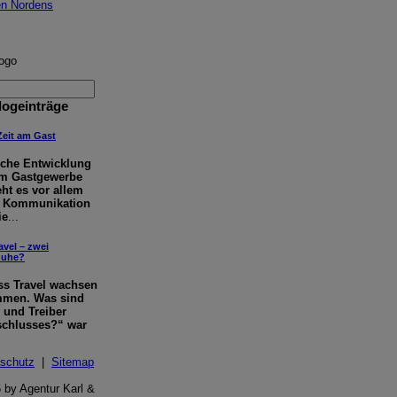
logeinträge
Zeit am Gast
sche Entwicklung
em Gastgewerbe
eht es vor allem
re Kommunikation
ie
...
vel – zwei
huhe?
s Travel wachsen
men. Was sind
e und Treiber
chlusses?“ war
schutz
|
Sitemap
 by Agentur Karl &