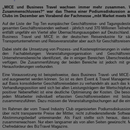
„MICE und Business Travel wachsen immer mehr zusammen. Was
Zusammenschlusses?“ war das Thema einer Podiumsdiskussion auf 
Clubs im Dezember am Vorabend der Fachmesse „mbt Market meet
Auf der Liste der Top Ten europäischer Geschäftsreise- und Tagungsdestin
gesamten Geschäftsreisenden weltweit - jährlich rund 370 Millionen Teiln
entfällt ungefähr ein Viertel aller Übernachtungsausgaben auf Deutschlan
Business Travel und MICE in der deutschen Reiseindustrie für sämt
Transportunternehmen und Reiseveranstalter aber auch für Geschäftsreise
Dabei steht die Umsetzung von Prozess- und Kostenoptimierungen in viel
den Fachabteilungen Veranstaltungsorganisation und Geschäftsr
Unternehmensbereiche identifiziert, die in einigen Bereichen Überschneid
verfügen. Die Zusammenführung der beiden Bereiche ist jedoch mit gro
Herausforderungen verbunden.
Eine Voraussetzung ist beispielsweise, dass Business Travel- und MICE-Ke
und ausgewertet werden können. So ist es dem Event & Travel Managemen
auf Basis konsolidierter Geschäftsreisedaten zu verhandeln als auch das k
Verhandlungsposition wird sich bei allen Leistungsträgern der Wertschöpfun
positiver Nebeneffekt ist eine deutliche Optimierung der Kosten. Die beso
jeden Mitarbeiter individuell erfassten Geschäftsreisedaten mit bis
zusammenzuführen. Dazu müssen die Veranstaltungsbuchungen auf die einz
Im Rahmen der vom Travel Industry Club organisierten Podiumsdiskussio
über nicht transparente Preise der Mittler, nicht zufriedenstellende Soft
Abstimmungsbedarf untereinander. Als Fazit stellte sich heraus, d
zusammenwachsen. Nur eben langsamer als von allen Seiten gewünscht. Mo
Chefredakteur des BizTravel Magazins.