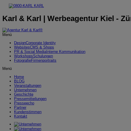
Karl & Karl | Werbeagentur Kiel - Zü
Menü
Design
Corporate Identity
Websites
CMS & Shops
PR & Social Media
Interne Kommunikation
Workshops
Schulungen
Fotografie
Firmenportraits
Menü
Home
BLOG
Veranstaltungen
Unternehmen
Geschichte
Pressemitteilungen
Presseecho
Partner
Kundenstimmen
Kontakt