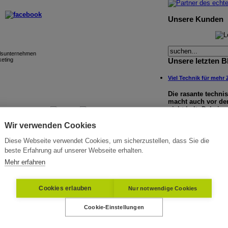
Unsere Kunden
elsunternehmen
Unsere letzten B
eting
Viel Technik für mehr 
Die rasante techni
macht auch vor d
nicht halt: Dabei g
-Thomas Karl
um eine effektive
Wir verwenden Cookies
im Betrieb sowie d
®
hkeitsarbeit | Agentur Karl & Karl
Diese Webseite verwendet Cookies, um sicherzustellen, dass Sie die
MICE und Business Tra
 Kommunikation
verschiedene Paar Sc
beste Erfahrung auf unserer Webseite erhalten.
nen im Marketing, Vertrieb,
chkeitsarbeit (Touristik)
Mehr erfahren
„MICE und Busines
erreichischer Journalisten Club)
immer mehr zusam
spitality Sales and Marketing Association)
die Synergieeffekt
dieses Zusammens
Cookies erlauben
Nur notwendige Cookies
das Thema einer
...
Heidelore Karl
Cookie-Einstellungen
Impressum
|
Daten
|
XML
Copyright 1997-2026