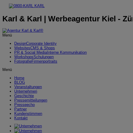
Karl & Karl | Werbeagentur Kiel - Zü
Menü
Design
Corporate Identity
Websites
CMS & Shops
PR & Social Media
Interne Kommunikation
Workshops
Schulungen
Fotografie
Firmenportraits
Menü
Home
BLOG
Veranstaltungen
Unternehmen
Geschichte
Pressemitteilungen
Presseecho
Partner
Kundenstimmen
Kontakt