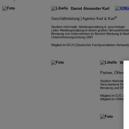
Daniel Alexander Karl
®
Geschäftsleitung | Agentur Karl & Karl
Studium Informatik, Mediengestaltung & -psychologie
Leiter Mediengestaltung in einem großen Versandhand
Beratung von Unternehmen im Bereich Werbung & Mark
Unternehmensgründung 1997
Mitglied im DFJV (Deutscher Fachjournalisten-Verband)
Wolf
Partner, Öffentlic
Studium Marketing,
Verschiedene Positio
Beratung und Öffentli
Mitglied im ÖJC (Öst
Mitglied im HSMA (Ho