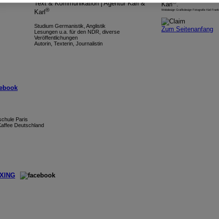
®
Text & Kommunikation | Agentur Karl &
Karl
.
®
Webdesign Grafikdesign Fotografie Kiel Frankf
Karl
Studium Germanistik, Anglistik
Zum Seitenanfang
Lesungen u.a. für den NDR, diverse
Veröffentlichungen
Autorin, Texterin, Journalistin
schule Paris
Kaffee Deutschland