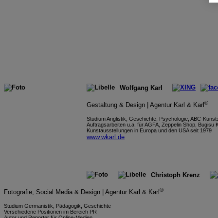
Wolfgang Karl
®
Gestaltung & Design | Agentur Karl & Karl
Studium Anglistik, Geschichte, Psychologie, ABC-Kunst
Auftragsarbeiten u.a. für AGFA, Zeppelin Shop, Bugisu 
Kunstausstellungen in Europa und den USA seit 1979
www.wkarl.de
Christoph Krenz
®
Fotografie, Social Media & Design | Agentur Karl & Karl
Studium Germanistik, Pädagogik, Geschichte
Verschiedene Positionen im Bereich PR
Autor und Reporter für Online-Medien