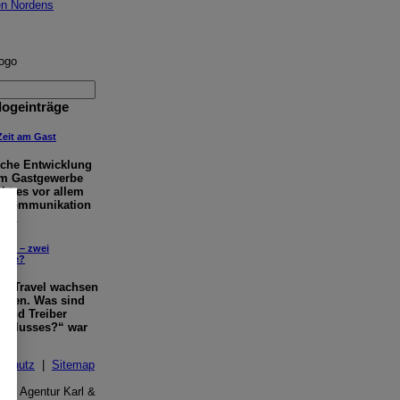
logeinträge
Zeit am Gast
sche Entwicklung
em Gastgewerbe
eht es vor allem
re Kommunikation
ie
...
vel – zwei
huhe?
s Travel wachsen
men. Was sind
e und Treiber
chlusses?“ war
schutz
|
Sitemap
 by Agentur Karl &